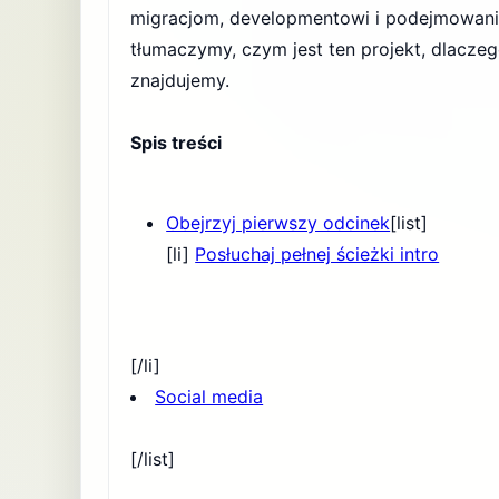
migracjom, developmentowi i podejmowani
tłumaczymy, czym jest ten projekt, dlaczego
znajdujemy.
Spis treści
Obejrzyj pierwszy odcinek
[list]
[li]
Posłuchaj pełnej ścieżki intro
[/li]
Social media
[/list]