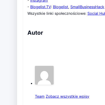
-
Instagram
-
Blogelist.TV
:
Blogelist
,
SmallBusinessHack
Wszystkie linki społecznościowe:
Social Hu
Autor
Team
Zobacz wszystkie wpisy