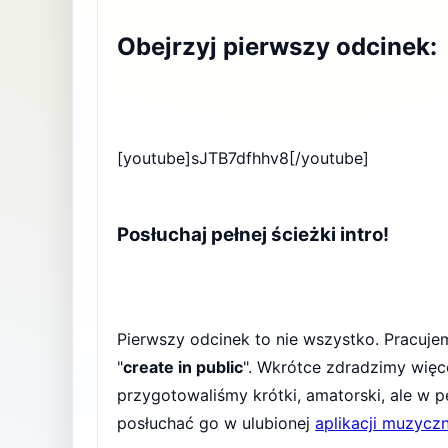
Obejrzyj pierwszy odcinek:
[youtube]sJTB7dfhhv8[/youtube]
Posłuchaj pełnej ścieżki intro!
Pierwszy odcinek to nie wszystko. Pracu
"
create in public
". Wkrótce zdradzimy więc
przygotowaliśmy krótki, amatorski, ale w p
posłuchać go w ulubionej
aplikacji muzyczn