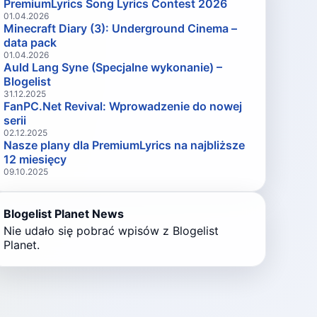
PremiumLyrics Song Lyrics Contest 2026
01.04.2026
Minecraft Diary (3): Underground Cinema –
data pack
01.04.2026
Auld Lang Syne (Specjalne wykonanie) –
Blogelist
31.12.2025
FanPC.Net Revival: Wprowadzenie do nowej
serii
02.12.2025
Nasze plany dla PremiumLyrics na najbliższe
12 miesięcy
09.10.2025
Blogelist Planet News
Nie udało się pobrać wpisów z Blogelist
Planet.